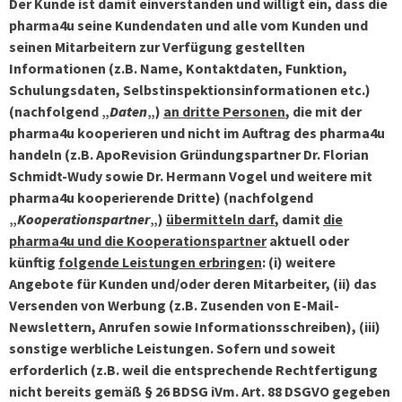
Der Kunde ist damit einverstanden und willigt ein, dass die
pharma4u seine Kundendaten und alle vom Kunden und
seinen Mitarbeitern zur Verfügung gestellten
Informationen (z.B. Name, Kontaktdaten, Funktion,
Schulungsdaten, Selbstinspektionsinformationen etc.)
(nachfolgend „
Daten
„)
an dritte Personen
, die mit der
pharma4u kooperieren und nicht im Auftrag des pharma4u
handeln (z.B. ApoRevision Gründungspartner Dr. Florian
Schmidt-Wudy sowie Dr. Hermann Vogel und weitere mit
pharma4u kooperierende Dritte) (nachfolgend
„
Kooperationspartner
„)
übermitteln darf
, damit
die
pharma4u und die Kooperationspartner
aktuell oder
künftig
folgende Leistungen erbringen
: (i) weitere
Angebote für Kunden und/oder deren Mitarbeiter, (ii) das
Versenden von Werbung (z.B. Zusenden von E-Mail-
Newslettern, Anrufen sowie Informationsschreiben), (iii)
sonstige werbliche Leistungen. Sofern und soweit
erforderlich (z.B. weil die entsprechende Rechtfertigung
nicht bereits gemäß § 26 BDSG iVm. Art. 88 DSGVO gegeben