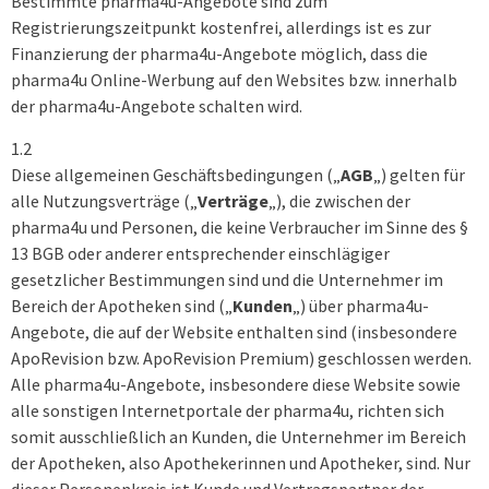
Bestimmte pharma4u-Angebote sind zum
Registrierungszeitpunkt kostenfrei, allerdings ist es zur
Finanzierung der pharma4u-Angebote möglich, dass die
pharma4u Online-Werbung auf den Websites bzw. innerhalb
der pharma4u-Angebote schalten wird.
1.2
Diese allgemeinen Geschäftsbedingungen („
AGB
„) gelten für
alle Nutzungsverträge („
Verträge
„), die zwischen der
pharma4u und Personen, die keine Verbraucher im Sinne des §
13 BGB oder anderer entsprechender einschlägiger
gesetzlicher Bestimmungen sind und die Unternehmer im
Bereich der Apotheken sind („
Kunden
„) über pharma4u-
Angebote, die auf der Website enthalten sind (insbesondere
ApoRevision bzw. ApoRevision Premium) geschlossen werden.
Alle pharma4u-Angebote, insbesondere diese Website sowie
alle sonstigen Internetportale der pharma4u, richten sich
somit ausschließlich an Kunden, die Unternehmer im Bereich
der Apotheken, also Apothekerinnen und Apotheker, sind. Nur
dieser Personenkreis ist Kunde und Vertragspartner der